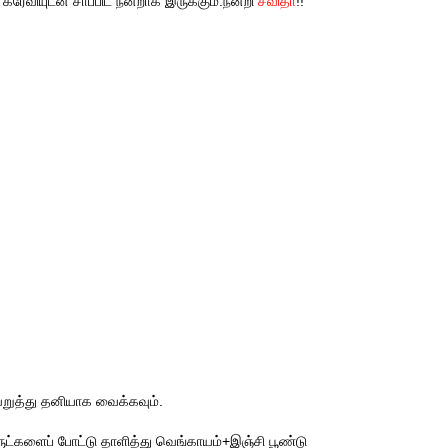
ேவியுடன் சாப்பிட நன்றாக இருக்கும்.நன்றி
சவிதா
!!
 வறுத்து தனியாக வைக்கவும்.
ுட்களைப் போட்டு தாளித்து வெங்காயம்+இஞ்சி பூண்டு