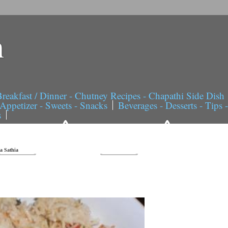
n
reakfast / Dinner - Chutney Recipes - Chapathi Side Dish
Appetizer - Sweets - Snacks
Beverages - Desserts - Tips 
s
a Sathia