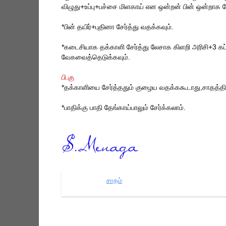
விழுது+உப்பு+பச்சை மிளகாய் என ஒன்றன் பின் ஒன்றாக ப
*பின் தயிர்+புதினா சேர்த்து வதக்கவும்.
*கடைசியாக தக்காளி சேர்த்து லேசாக கிளறி அரிசி+3 கப
வேகவைத்தெடுக்கவும்.
பி.கு
*தக்காளியை சேர்த்ததும் குழைய வதக்ககூடாது,சாதத்தின்
*பாதிக்கு பாதி தேங்காய்பாலும் சேர்க்கலாம்.
சாதம்