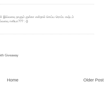
நான் இவ்வளவு நாளும் குஸ்கா என்றால் செய்ய ரொம்ப கஷ்டம்
்வளவு ஈஸியா??? :-))
with Giveaway
Home
Older Post