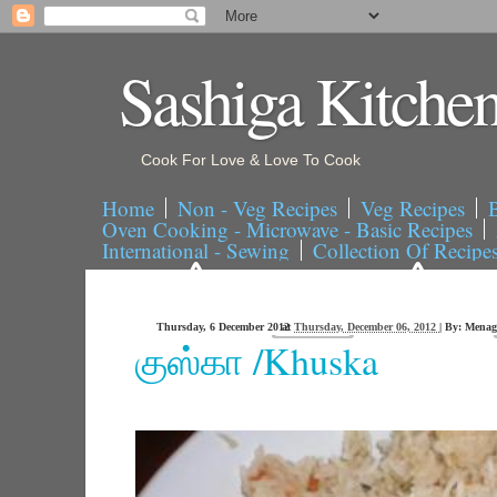
Sashiga Kitche
Cook For Love & Love To Cook
Home
Non - Veg Recipes
Veg Recipes
B
Oven Cooking - Microwave - Basic Recipes
International - Sewing
Collection Of Recipe
Thursday, 6 December 2012
at
Thursday, December 06, 2012
|
By:
Menag
குஸ்கா /Khuska