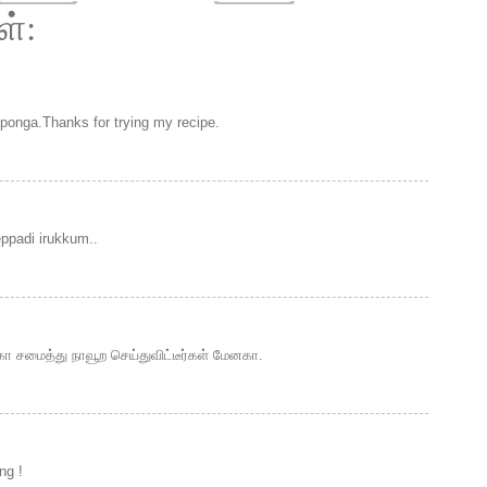
ள்:
onga.Thanks for trying my recipe.
eppadi irukkum..
 சமைத்து நாவூற செய்துவிட்டீர்கள் மேனகா.
ng !