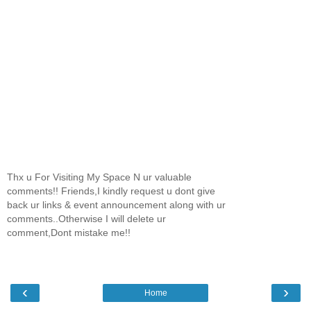
Thx u For Visiting My Space N ur valuable
comments!! Friends,I kindly request u dont give
back ur links & event announcement along with ur
comments..Otherwise I will delete ur
comment,Dont mistake me!!
‹
›
Home