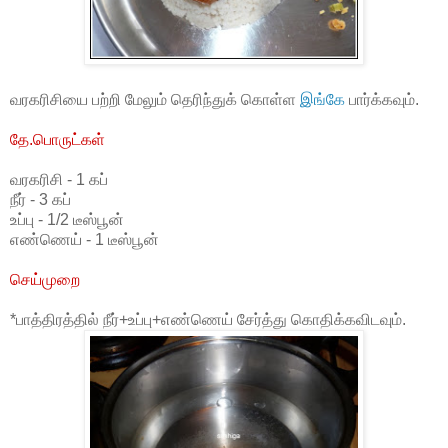
வரகரிசியை பற்றி மேலும் தெரிந்துக் கொள்ள
இங்கே
பார்க்கவும்.
தே.பொருட்கள்
வரகரிசி - 1 கப்
நீர் - 3 கப்
உப்பு - 1/2 டீஸ்பூன்
எண்ணெய் - 1 டீஸ்பூன்
செய்முறை
*பாத்திரத்தில் நீர்+உப்பு+எண்ணெய் சேர்த்து கொதிக்கவிடவும்.