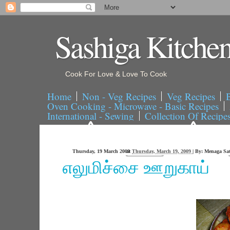
Sashiga Kitche
Cook For Love & Love To Cook
Home
Non - Veg Recipes
Veg Recipes
B
Oven Cooking - Microwave - Basic Recipes
International - Sewing
Collection Of Recipe
Thursday, 19 March 2009
at
Thursday, March 19, 2009
|
By:
Menaga Sat
எலுமிச்சை ஊறுகாய்