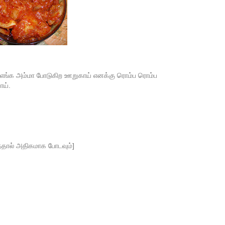
ம் எங்க அம்மா போடுகிற ஊறுகாய் எனக்கு ரொம்ப ரொம்ப
ாய்.
ுந்தால் அதிகமாக போடவும்]