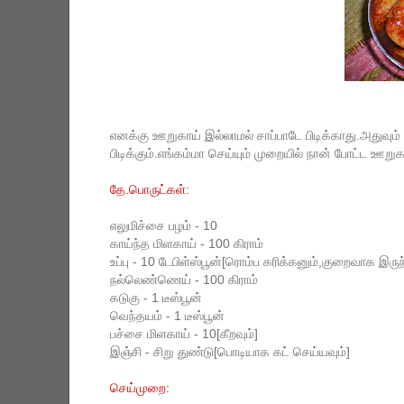
எனக்கு ஊறுகாய் இல்லாமல் சாப்பாடே பிடிக்காது.அதுவு
பிடிக்கும்.எங்கம்மா செய்யும் முறையில் நான் போட்ட ஊறுக
தே.பொருட்கள்:
எலுமிச்சை பழம் - 10
காய்ந்த மிளகாய் - 100 கிராம்
உப்பு - 10 டேபிள்ஸ்பூன்[ரொம்ப கரிக்கனும்,குறைவாக இர
நல்லெண்ணெய் - 100 கிராம்
கடுகு - 1 டீஸ்பூன்
வெந்தயம் - 1 டீஸ்பூன்
பச்சை மிளகாய் - 10[கீறவும்]
இஞ்சி - சிறு துண்டு[பொடியாக கட் செய்யவும்]
செய்முறை: