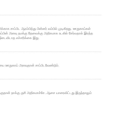
காக சாப்பிட ஆரம்பித்து பின்னர் வம்பில் முடிகிறது. ஊறுகாய்கள்
 உப்பின் அளவு நமக்கு தேவைக்கு அதிகமாக உடலில் சேர்வதால் இரத்த
 இடைவிடாத எச்சரிக்கை இது.
ை ஊறுகாய் அள‌வுதான் சாப்பிட‌வேண்டும்.
்குதான் நாக்கு ருசி அதிகமாச்சே..ஆசை யாரைவிட்டது.இருந்தாலும்