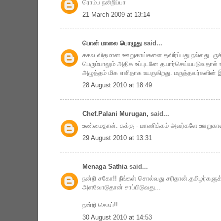
ரொம்ப நன்றிப்பா
21 March 2009 at 13:14
பொன் மாலை பொழுது
said...
சகல விதமான ஊறுகாய்களை தவிர்ப்பது நல்லது. ருசிக்
பெரும்பாலும் அதிக உப்புடனே தயார்செய்யபடுவதால்
அழுத்தம் மிக எளிதாக உயருகிறது. மருத்தவர்களின்
28 August 2010 at 18:49
Chef.Palani Murugan,
said...
உண்மைதான். கக்கு - மாணிக்கம் அவர்களே ஊறுகாய
29 August 2010 at 13:31
Menaga Sathia
said...
நன்றி சகோ!! நீங்கள் சொல்வது சரிதான்.தமிழர்களுக
அளவோடுதான் சாப்பிடுவது...
நன்றி செஃப்!!
30 August 2010 at 14:53