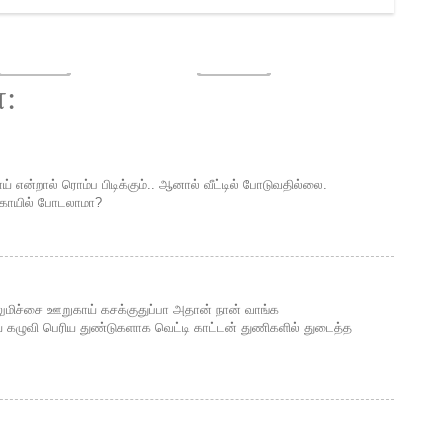
்:
 என்றால் ரொம்ப பிடிக்கும்.. ஆனால் வீட்டில் போடுவதில்லை.
ங்காயில் போடலாமா?
 எலுமிச்சை ஊறுகாய் கசக்குதுப்பா அதான் நான் வாங்க
ை கழுவி பெரிய துண்டுகளாக வெட்டி காட்டன் துணிகளில் துடைத்த