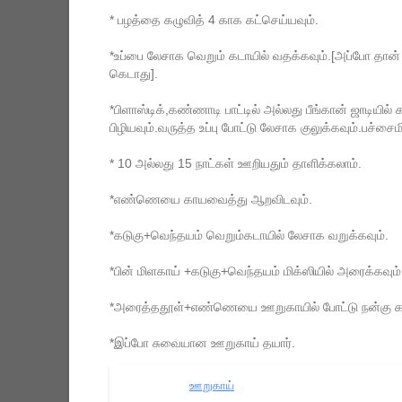
* பழத்தை கழுவித் 4 காக கட்செய்யவும்.
*உப்பை லேசாக வெறும் கடாயில் வதக்கவும்.[அப்போ தான
கெடாது].
*பிளாஸ்டிக்,கண்ணாடி பாட்டில் அல்லது பீங்கான் ஜாடியி
பிழியவும்.வருத்த உப்பு போட்டு லேசாக குலுக்கவும்.
பச்சைம
* 10 அல்லது 15 நாட்கள் ஊறியதும் தாளிக்கலாம்.
*எண்ணெயை காயவைத்து ஆறவிடவும்.
*கடுகு+வெந்தயம் வெறும்கடாயில் லேசாக வறுக்கவும்.
*பின் மிளகாய் +கடுகு+வெந்தயம் மிக்ஸியில் அரைக்கவு
*அரைத்ததூள்+எண்ணெயை ஊறுகாயில் போட்டு நன்கு கல
*இப்போ சுவையான ஊறுகாய் தயார்.
ஊறுகாய்