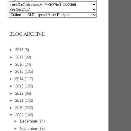
BLOG ARCHIVE
►
2018
(8)
►
2017
(29)
►
2016
(24)
►
2015
(125)
►
2014
(117)
►
2013
(125)
►
2012
(96)
►
2011
(142)
►
2010
(253)
▼
2009
(192)
►
December
(14)
►
November
(17)