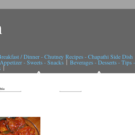
n
reakfast / Dinner - Chutney Recipes - Chapathi Side Dish
Appetizer - Sweets - Snacks
Beverages - Desserts - Tips 
s
hia