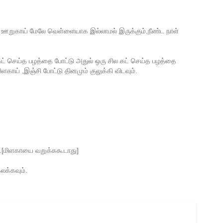
் ஊறுகாய் மேலே வெள்ளையாக இல்லாமல் இருக்கும்,நீண்ட நாள்
ல் கட் செய்த பழத்தை போட்டு அதுல் ஒரு சில கட் செய்த பழத்தை
ிளகாய்
,இஞ்சி போட்டு தினமும் குலுக்கி விடவும்.
ம்.[மிளகாயை வறுக்ககூடாது]
க்கவும்.