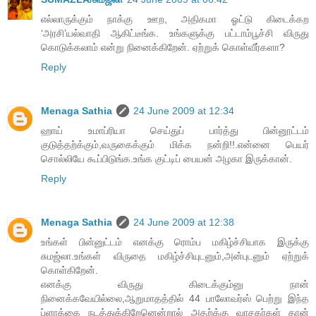
எல்லாருக்கும் நாக்கு ஊற, அதிகமா ஓட்டு கிடைக்கற
‘அரசி’யல்வாதி ஆகிட்டீங்க. உங்களுக்கு பட்டாம்பூச்சி விருது
கொடுக்கலாம் என்று நினைக்கிறேன். ஏற்றுக் கொள்வீர்களா?
Reply
Menaga Sathia
24 June 2009 at 12:34
ஹாய் உமாப்ரியா செய்துப் பார்த்து பின்னூட்டம்
குடுத்தற்க்கும்,வருகைக்கும் மிக்க நன்றி!!.என்னை பெயர்
சொல்லியே கூப்பிடுங்க.உங்க குட்டிப் பையன் அழகா இருக்கான்.
Reply
Menaga Sathia
24 June 2009 at 12:38
உங்கள் பின்னுட்டம் எனக்கு ரொம்ப மகிழ்ச்சியாக இருக்கு
சுமஜ்லா.உங்கள் விருதை மகிழ்ச்சியுடனும்,அன்புடனும் ஏற்றுக்
கொள்கிறேன்.
எனக்கு விருது கிடைக்கும்னு நான்
நினைக்கவேயில்லை,ஆறுமாதத்தில் 44 பாலோவர்ஸ் பெற்று இந்த
ப்ளாக்கை நடத்துக்கிறேனென்றால் அதற்க்கு வாசகர்கள் தான்