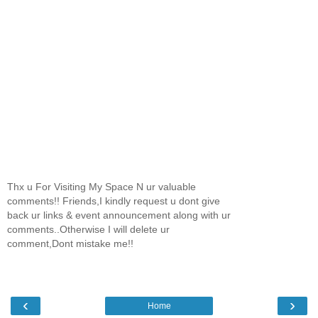
Thx u For Visiting My Space N ur valuable
comments!! Friends,I kindly request u dont give
back ur links & event announcement along with ur
comments..Otherwise I will delete ur
comment,Dont mistake me!!
‹
›
Home