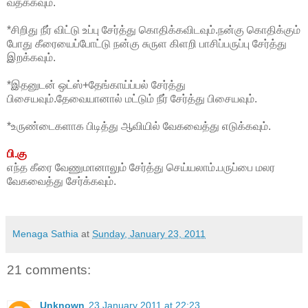
வதக்கவும்.
*சிறிது நீர் விட்டு உப்பு சேர்த்து கொதிக்கவிடவும்.நன்கு கொதிக்கும்
போது கீரையைப்போட்டு நன்கு சுருள கிளறி பாசிப்பருப்பு சேர்த்து
இறக்கவும்.
*இதனுடன் ஒட்ஸ்+தேங்காய்ப்பல் சேர்த்து
பிசையவும்.தேவையானால் மட்டும் நீர் சேர்த்து பிசையவும்.
*உருண்டைகளாக பிடித்து ஆவியில் வேகவைத்து எடுக்கவும்.
பி.கு
எந்த கீரை வேணுமானாலும் சேர்த்து செய்யலாம்.பருப்பை மலர
வேகவைத்து சேர்க்கவும்.
Menaga Sathia
at
Sunday, January 23, 2011
21 comments:
Unknown
23 January 2011 at 22:23